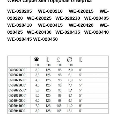
WERA Серия 395 Торцовая отвёртка
WE-028205 WE-028210 WE-028215 WE-
028220 WE-028225 WE-028230 WE-028405
WE-028410 WE-028415 WE-028420 WE-
028425 WE-028430 WE-028435 WE-028440
WE-028445 WE-028450