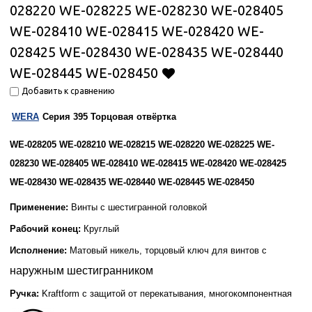
028220 WE-028225 WE-028230 WE-028405
WE-028410 WE-028415 WE-028420 WE-
028425 WE-028430 WE-028435 WE-028440
WE-028445 WE-028450
Добавить к сравнению
WERA
Серия 395 Торцовая отвёртка
WE-028205 WE-028210 WE-028215 WE-028220 WE-028225 WE-
028230 WE-028405 WE-028410 WE-028415 WE-028420 WE-028425
WE-028430 WE-028435 WE-028440 WE-028445 WE-028450
Применение:
Винты с шестигранной головкой
Рабочий конец:
Круглый
Исполнение:
Матовый никель, торцовый ключ для винтов с
наружным шестигранником
Ручка:
Kraftform с защитой от перекатывания,
многокомпонентная