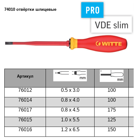
74010 отвёртки шлицевые
Артикул
76012
0.5 х 3.0
100
76014
0.8 х 4.0
100
76017
0.8 х 4.5
175
76015
1.0 х 5.5
125
76016
1.2 х 6.5
150