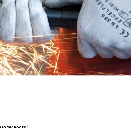

езопасности!