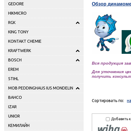
Обзор динамоме
GEDORE
HIKMICRO
RGK
KING TONY
KONTAKT CHEMIE
KRAFTWERK
BOSCH
Вся продукция за
EREM
Для уточнения це
получить консультац
STIHL
MOB PEDDINGHAUS IUS MONDELIN
BAHCO
Сортировать по:
н
IZAR
UNIOR
Добавить к
КЕМИЛАЙН