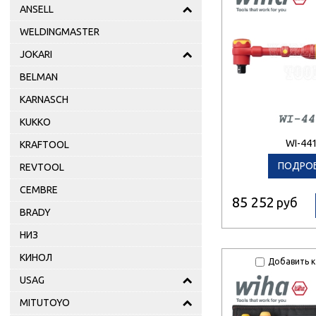
ANSELL
WELDINGMASTER
JOKARI
BELMAN
KARNASCH
KUKKO
WI-44
KRAFTOOL
ПОДРО
REVTOOL
CEMBRE
85 252
руб
BRADY
НИЗ
КИНОЛ
Добавить к
USAG
MITUTOYO