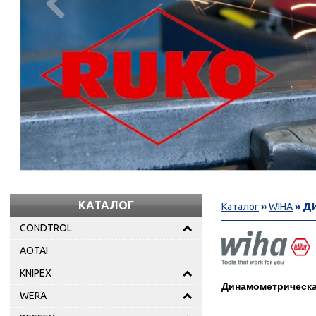

КАТАЛОГ
Каталог
»
WIHA
» Д
CONDTROL
AOTAI
KNIPEX
Динамометрическа
WERA