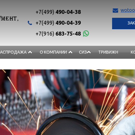
wotoo
+7(499)
490-04-38
МЕНТ,
+7(499)
490-04-39
ЗАК
+7(916)
683-75-48
РАСПРОДАЖА
О КОМПАНИИ
СИЗ
ТРИВИЖН
К