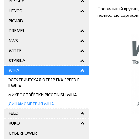
BESSEY
Правильный крутящи
HEYCO
полностью сертифи
PICARD
DREMEL
NWS
WITTE
STABILA
WIHA
ЭЛЕКТРИЧЕСКАЯ ОТВЁРТКА SPEED E
II WIHA
МИКРООТВЁРТКИ PICOFINISH WIHA
ДИНАМОМЕТРИЯ WIHA
FELO
RUKO
CYBERPOWER