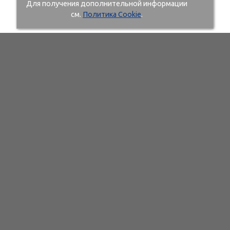
Для получения дополнительной информации
см.
Политика Cookie
.
107497 г. Москва, ул. Иркутская, д. 11, корп. 1, офис №
245