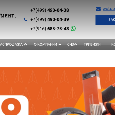
wotoo
+7(499)
490-04-38
МЕНТ,
+7(499)
490-04-39
ЗАК
+7(916)
683-75-48
РАСПРОДАЖА
О КОМПАНИИ
СИЗ
ТРИВИЖН
К