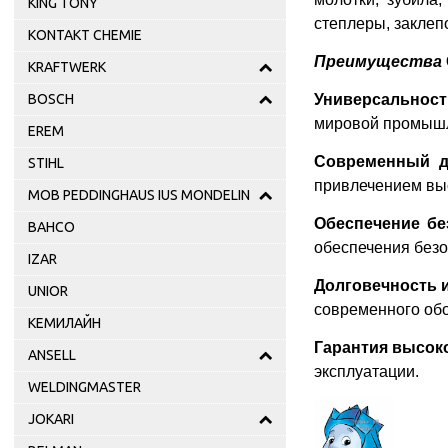
KING TONY
степлеры, заклеп
KONTAKT CHEMIE
Преимущества
KRAFTWERK
Универсальност
BOSCH
мировой промышл
EREM
Современный
STIHL
привлечением вы
MOB PEDDINGHAUS IUS MONDELIN
Обеспечение б
BAHCO
обеспечения безо
IZAR
Долговечность 
UNIOR
современного обо
КЕМИЛАЙН
Гарантия высоко
ANSELL
эксплуатации.
WELDINGMASTER
JOKARI