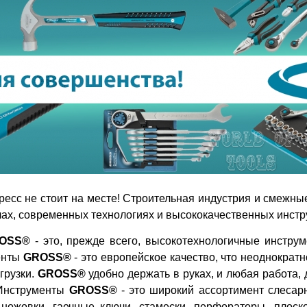
ресс не стоит на месте! Строительная индустрия и смежны
ах, современных технологиях и высококачественных инстр
OSS®
- это, прежде всего, высокотехнологичные инструм
енты
GROSS®
- это европейское качество, что неоднокра
грузки.
GROSS®
удобно держать в руках, и любая работа,
 Инструменты
GROSS®
- это широкий ассортимент слесарн
 ножовки, гаечные ключи, стамески, перфораторы, плоск