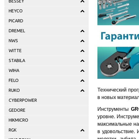
BESSEY
HEYCO
PICARD
DREMEL
NWS
WITTE
STABILA
WIHA
FELO
Технический прог
RUKO
в новых материал
CYBERPOWER
Инструменты
GR
GEDORE
уровне. Инструм
HIKMICRO
максимальные на
RGK
в удовольствие.
молотки, зубила,