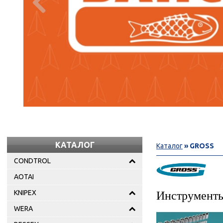

КАТАЛОГ
Каталог
» GROSS
CONDTROL
AOTAI
KNIPEX
Инструменты
WERA