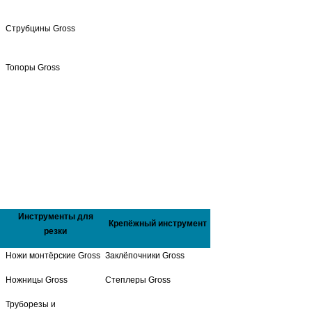
Струбцины Gross
Топоры Gross
Инструменты для
Крепёжный инструмент
резки
Ножи монтёрские Gross
Заклёпочники Gross
Ножницы Gross
Степлеры Gross
Труборезы и