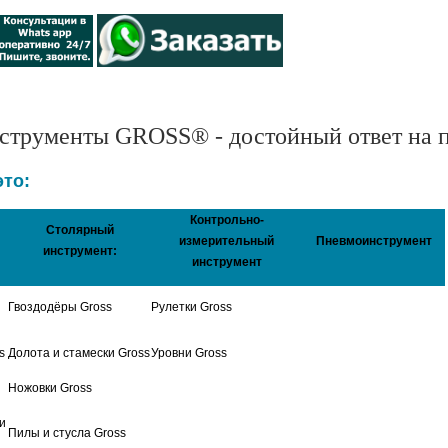
струменты GROSS® - достойный ответ на п
то:
Контрольно-
Столярный
измерительный
Пневмоинструмент
инструмент:
инструмент
Гвоздодёры Gross
Рулетки Gross
s
Долота и стамески Gross
Уровни Gross
Ножовки Gross
и
Пилы и стусла Gross