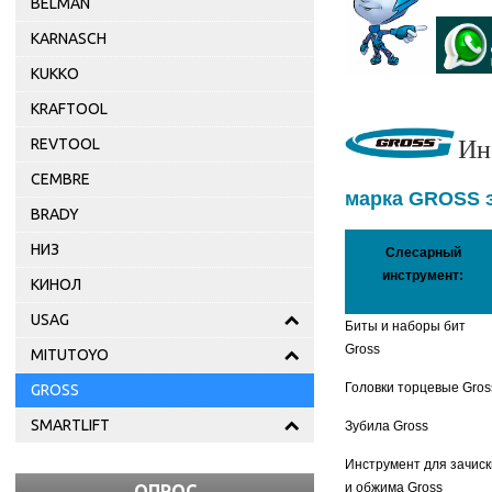
BELMAN
KARNASCH
KUKKO
KRAFTOOL
REVTOOL
Ин
CEMBRE
марка GROSS э
BRADY
НИЗ
Слесарный
инструмент:
КИНОЛ
USAG
Биты и наборы бит
Gross
MITUTOYO
Головки торцевые Gros
GROSS
SMARTLIFT
Зубила Gross
Инструмент для зачиск
и обжима Gross
ОПРОС