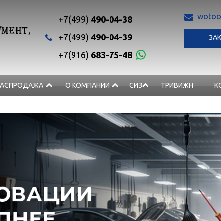
wotoo
+7(499)
490-04-38
МЕНТ,
+7(499)
490-04-39
ЗАК
+7(916)
683-75-48
РАСПРОДАЖА
О КОМПАНИИ
СИЗ
ТРИВИЖН
К