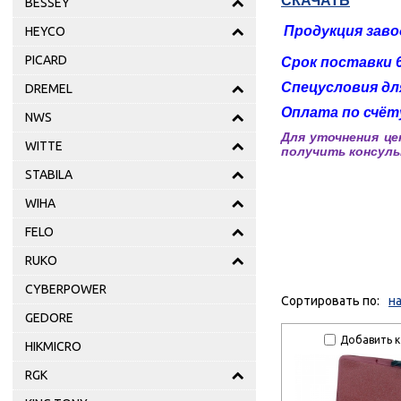
СКАЧАТЬ
BESSEY
Продукция заво
HEYCO
PICARD
Срок поставки 6
Спецусловия дл
DREMEL
Оплата по счёту
NWS
Для уточнения це
WITTE
получить консульт
STABILA
WIHA
FELO
RUKO
CYBERPOWER
Сортировать по:
н
GEDORE
Добавить к
HIKMICRO
RGK