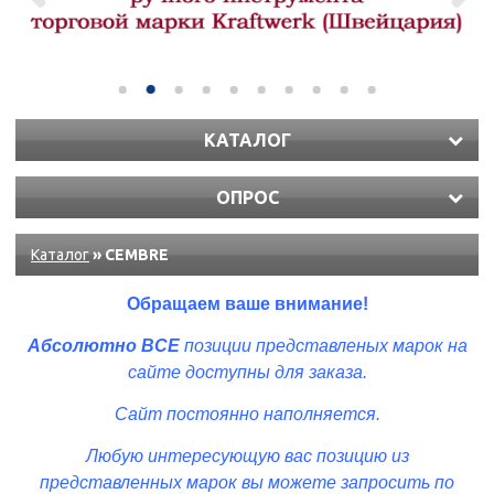
КАТАЛОГ
ОПРОС
Каталог
» CEMBRE
Обращаем ваше внимание!
Абсолютно ВСЕ
позиции представленых
марок
на
сайте доступны для заказа.
Сайт постоянно наполняется.
Любую интересующую вас позицию из
представленных марок вы можете запросить по