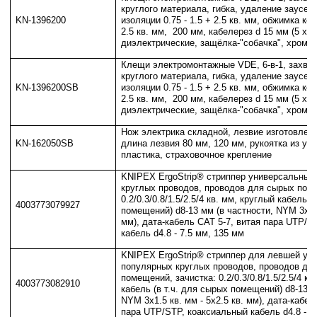
круглого материала, гибка, удаление заусен
KN-1396200
изоляции 0.75 - 1.5 + 2.5 кв. мм, обжимка кон
2.5 кв. мм, 200 мм, кабелерез d 15 мм (5 х 2.
диэлектрические, защёлка-"собачка", хром, 
Клещи электромонтажные VDE, 6-в-1, захват
круглого материала, гибка, удаление заусен
KN-1396200SB
изоляции 0.75 - 1.5 + 2.5 кв. мм, обжимка кон
2.5 кв. мм, 200 мм, кабелерез d 15 мм (5 х 2.
диэлектрические, защёлка-"собачка", хром, 
Нож электрика складной, лезвие изготовлено
KN-162050SB
длина лезвия 80 мм, 120 мм, рукоятка из уд
пластика, страховочное крепление
KNIPEX ErgoStrip® стриппер универсальный
круглых проводов, проводов для сырых поме
0.2/0.3/0.8/1.5/2.5/4 кв. мм, круглый кабель (
4003773079927
помещений) d8-13 мм (в частности, NYM 3х1.5
мм), дата-кабель CAT 5-7, витая пара UTP/S
кабель d4.8 - 7.5 мм, 135 мм
KNIPEX ErgoStrip® стриппер для левшей ун
популярных круглых проводов, проводов дл
помещений, зачистка: 0.2/0.3/0.8/1.5/2.5/4 кв
4003773082910
кабель (в т.ч. для сырых помещений) d8-13 м
NYM 3х1.5 кв. мм - 5х2.5 кв. мм), дата-кабел
пара UTP/STP, коаксиальный кабель d4.8 - 7