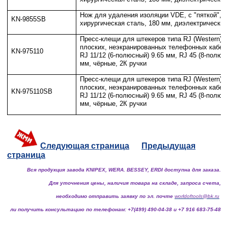
Нож для удаления изоляции VDE, с "пяткой",
KN-9855SB
хирургическая сталь, 180 мм, диэлектрический
Пресс-клещи для штекеров типа RJ (Western), 
плоских, неэкранированных телефонных кабелей
KN-975110
RJ 11/12 (6-полюсный) 9.65 мм, RJ 45 (8-полюс
мм, чёрные, 2К ручки
Пресс-клещи для штекеров типа RJ (Western), 
плоских, неэкранированных телефонных кабелей
KN-975110SB
RJ 11/12 (6-полюсный) 9.65 мм, RJ 45 (8-полюс
мм, чёрные, 2К ручки
Следующая страница
Предыдущая
страница
Вся продукция завода KNIPEX, WERA. BESSEY, ERDI доступна для заказа.
Для уточнения цены, наличия товара на складе, запроса счета,
необходимо отправить заявку по эл. почте
worldoftools@bk.ru
ли получить консультацию по телефонам: +7(499) 490-04-38 и +7 916 683-75-48