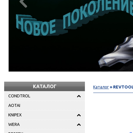

КАТАЛОГ
Каталог
» REVTOO
CONDTROL
AOTAI
KNIPEX
WERA