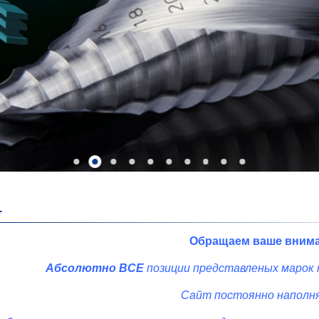
L
Обращаем ваше внима
Абсолютно ВСЕ
позиции представленых
марок
Сайт постоянно наполн