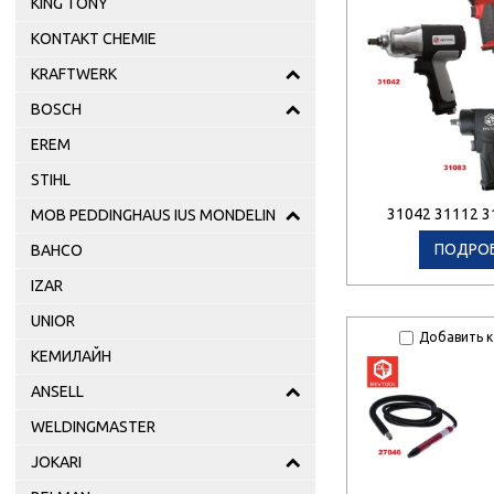
KING TONY
KONTAKT CHEMIE
KRAFTWERK
BOSCH
EREM
STIHL
31042 31112 3
MOB PEDDINGHAUS IUS MONDELIN
ПОДРО
BAHCO
IZAR
UNIOR
Добавить к
КЕМИЛАЙН
ANSELL
WELDINGMASTER
JOKARI