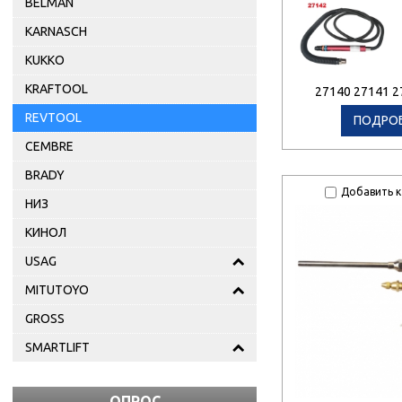
BELMAN
KARNASCH
KUKKO
KRAFTOOL
27140 27141 2
REVTOOL
ПОДРО
CEMBRE
BRADY
Добавить к
НИЗ
КИНОЛ
USAG
MITUTOYO
GROSS
SMARTLIFT
ОПРОС