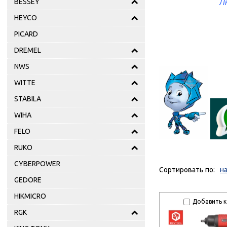
BESSEY
Л
HEYCO
PICARD
DREMEL
NWS
WITTE
STABILA
WIHA
FELO
RUKO
CYBERPOWER
Сортировать по:
н
GEDORE
HIKMICRO
Добавить к
RGK