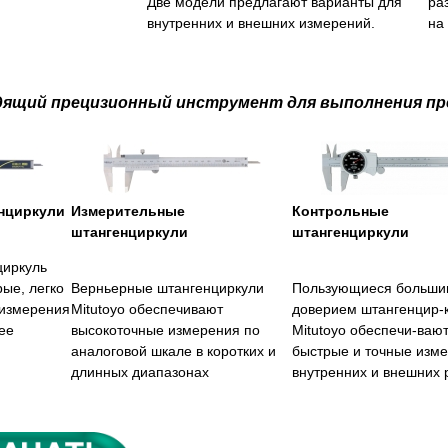
Две модели предлагают варианты для
ра
внутренних и внешних измерений.
на
дящий прецизионный инструмент для выполнения пр
нциркули
Измерительные
Контрольные
штангенциркули
штангенциркули
иркуль
ые, легко
Верньерные штангенциркули
Пользующиеся больши
 измерения
Mitutoyo обеспечивают
доверием штангенцир-
ее
высокоточные измерения по
Mitutoyo обеспечи-ваю
аналоговой шкале в коротких и
быстрые и точные изм
длинных диапазонах
внутренних и внешних 