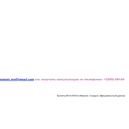
wotools.prof@gmail.com
или получить консультацию по телефонам: +7(499) 490-04-
Купить MITUTOYO в Москве. Скидки. Официальный дилер