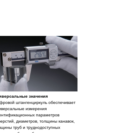
иверсальные значения
фровой штангенциркуль обеспечивает
иверсальные измерения
ентификационных параметров
верстий, диаметров, толщины канавок,
лщины труб и труднодоступных