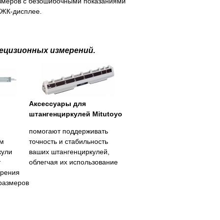
змеров с безошибочными показаниями
 ЖК-дисплее.
ецизионных измерений.
Аксессуары для
штангенциркулей Mitutoyo
помогают поддерживать
м
точность и стабильность
кули
ваших штангенциркулей,
т
облегчая их использование
ерения
размеров