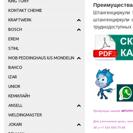
KING TONY
Преимущества 
KONTAKT CHEMIE
Штангенциркули 
штангенциркули 
KRAFTWERK
труднодоступных 
BOSCH
EREM
STIHL
MOB PEDDINGHAUS IUS MONDELIN
BAHCO
IZAR
UNIOR
КЕМИЛАЙН
ANSELL
Продукция завода
MITUT
WELDINGMASTER
Для уточнения цены, нал
JOKARI
38 и +7 916 683-75-48