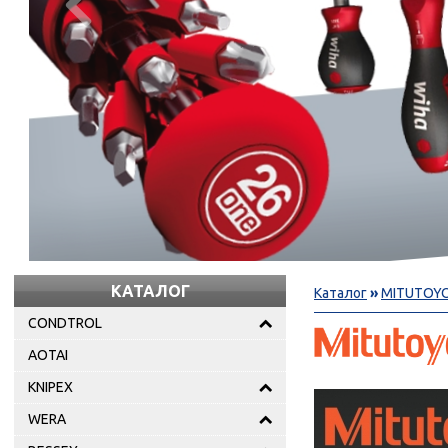

КАТАЛОГ
Каталог
»
MITUTOY
CONDTROL
AOTAI
KNIPEX
WERA