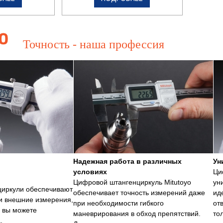
Точность - наша профессия
Надежная работа в различных
Ун
условиях
Ци
Цифровой штангенциркуль Mitutoyo
ун
иркули обеспечивают
обеспечивает точность измерений даже
ид
и внешние измерения,
при необходимости гибкого
от
х вы можете
маневрирования в обход препятствий.
то
.