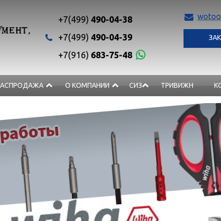
wotoo
+7(499)
490-04-38
МЕНТ,
+7(499)
490-04-39
ЗАК
+7(916)
683-75-48
РАСПРОДАЖА
О КОМПАНИИ
СИЗ
ТРИВИЖН
К