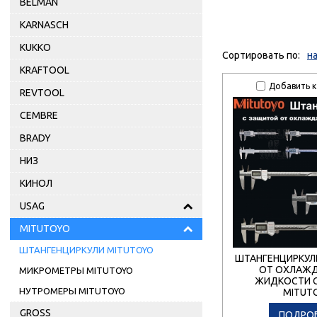
BELMAN
KARNASCH
KUKKO
Сортировать по:
н
KRAFTOOL
Добавить к
REVTOOL
CEMBRE
BRADY
НИЗ
КИНОЛ
USAG
MITUTOYO
ШТАНГЕНЦИРКУЛИ MITUTOYO
ШТАНГЕНЦИРКУЛ
ОТ ОХЛАЖ
МИКРОМЕТРЫ MITUTOYO
ЖИДКОСТИ С
НУТРОМЕРЫ MITUTOYO
MITUT
GROSS
ПОДРО