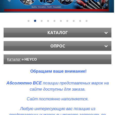
КАТАЛОГ
ОПРОС
Каталог
» HEYCO
Обращаем ваше внимание!
Абсолютно ВСЕ
позиции представленых
марок
на
сайте доступны для заказа.
Сайт постоянно наполняется.
Любую интересующую вас позицию из
представленных марок вы можете запросить по