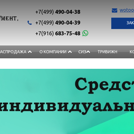
wotoo
+7(499)
490-04-38
МЕНТ,
+7(499)
490-04-39
ЗАК
+7(916)
683-75-48
РАСПРОДАЖА
О КОМПАНИИ
СИЗ
ТРИВИЖН
К