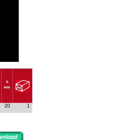
a
мм
20
1