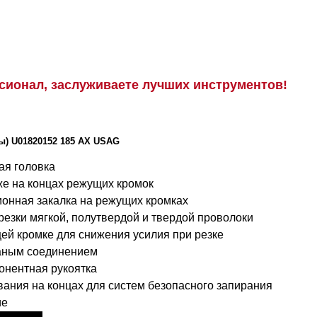
сионал, заслуживаете лучших инструментов!
ы) U01820152 185 AX USAG
ая головка
же на концах режущих кромок
ионная закалка на режущих кромках
резки мягкой, полутвердой и твердой проволоки
ей кромке для снижения усилия при резке
ваным соединением
онентная рукоятка
вания на концах для систем безопасного запирания
ие