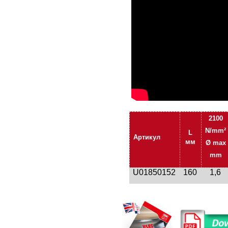
2100
N/mm²
L
Артикул
мм
Ø max
mm
U01850152
160
1,6