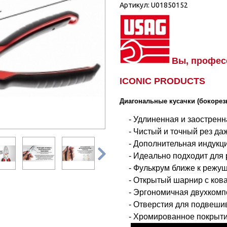
Артикул:
U01850152
Вы, профес
ICONIC PRODUCTS
Диагональные кусачки (бокорез
- Удлиненная и заостренн
- Чистый и точный рез да
- Дополнительная индукц

- Идеально подходит для 
- Фулькрум ближе к режущ
- Открытый шарнир с ко
- Эргономичная двухкомп
- Отверстия для подвеши
- Хромированное покрыт