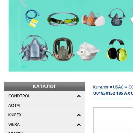

КАТАЛОГ
Каталог
»
USAG
»
IC
U01850152 185 AX
CONDTROL
AOTAI
KNIPEX
WERA