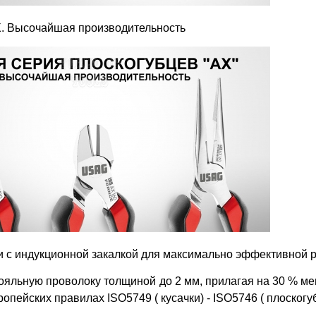
. Высочайшая производительность
 с индукционной закалкой
для максимально эффективной р
ояльную проволоку толщиной до 2 мм, прилагая на 30 % м
опейских правилах ISO5749 ( кусачки) - ISO5746 ( плоскогу