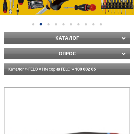
КАТАЛОГ
ОПРОС
Каталог
»
FELO
»
Нм серия FELO
» 100 002 06