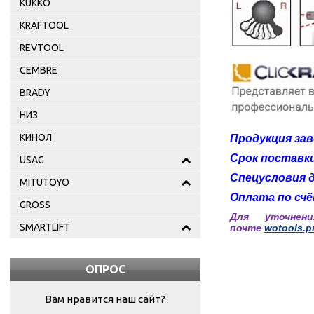
KUKKO
KRAFTOOL
REVTOOL
CEMBRE
BRADY
НИЗ
КИНОЛ
Продукция за
Срок поставки
USAG
Спецусловия 
MITUTOYO
Оплата по счё
GROSS
Для уточнен
SMARTLIFT
почте
wotools.p
ОПРОС
Вам нравится наш сайт?