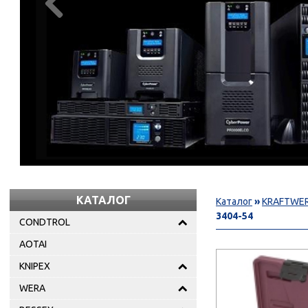

КАТАЛОГ
Каталог
»
KRAFTWE
3404-54
CONDTROL
AOTAI
KNIPEX
WERA