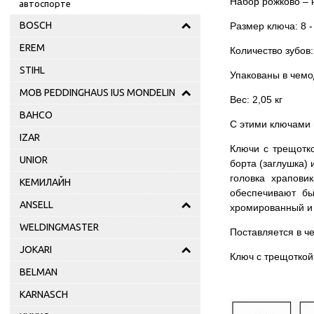
Набор рожково – 
автоспорте
BOSCH
Размер ключа: 8 - 9
EREM
Количество зубов:
STIHL
Упакованы в чемо
MOB PEDDINGHAUS IUS MONDELIN
Вес: 2,05 кг
BAHCO
С этими ключами 
IZAR
Ключи с трещотко
UNIOR
борта (заглушка) 
головка храпови
КЕМИЛАЙН
обеспечивают бы
ANSELL
хромированный и
WELDINGMASTER
Поставляется в ч
JOKARI
Ключ с трещоткой
BELMAN
KARNASCH