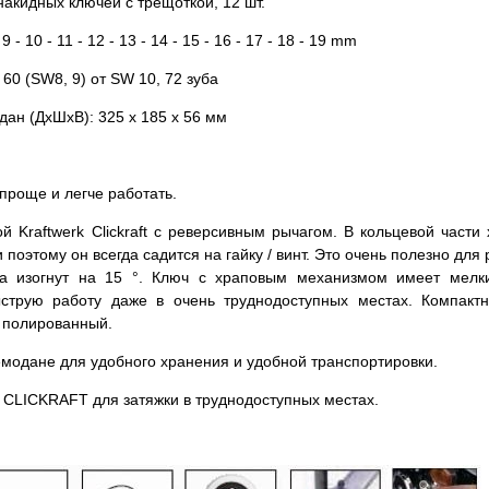
накидных ключей с трещоткой, 12 шт.
 - 10 - 11 - 12 - 13 - 14 - 15 - 16 - 17 - 18 - 19
mm
 60 (SW8, 9) от SW 10, 72 зуба
дан (ДхШхВ): 325 х 185 х 56 мм
проще и легче работать.
й Kraftwerk Clickraft с реверсивным рычагом. В кольцевой част
и поэтому он всегда садится на гайку / винт. Это очень полезно д
ка изогнут на 15 °. Ключ с храповым механизмом имеет мелки
струю работу даже в очень труднодоступных местах. Компактн
 полированный.
емодане для удобного хранения и удобной транспортировки.
 CLICKRAFT для затяжки в труднодоступных местах.