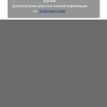
файлов.
Для получения дополнительной информации
см.
Политика Cookie
.
107497 г. Москва, ул. Иркутская, д. 11, корп. 1, офис №