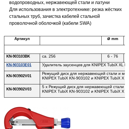
водопроводных, нержавеющей стали и латуни
Для использования в электротехнике: резка жёстких
стальных труб, зачистка кабелей стальной
проволочной оболочкой (кабели SWA)
Артикул
Ø
mm
ca. 256
6 - 76
KN-903103BK
Удалитель заусенцев для KNIPEX TubiX XL K
KN-903103E01
Режущий диск для нержавеющей стали и мед
KN-903902V01
KNIPEX TubiX KN-903102 и KNIPEX TubiX X L
5 x Режущий диск для нержавеющей стали и
KN-903902V03
KNIPEX TubiX KN-903102 и KNIPEX TubiX X L