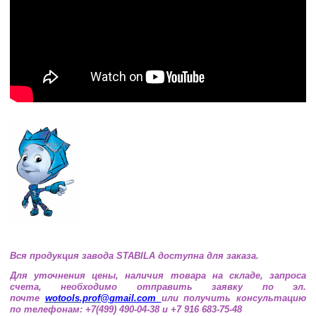
Вся продукция завода STABILA доступна для заказа.
Для уточнения цены, наличия товара на складе, запроса
счета, необходимо отправить заявку по эл.
почте
wotools.prof@
gmail.com
или получить консультацию
по телефонам: +7(499) 490-04-38 и +7 916 683-75-48