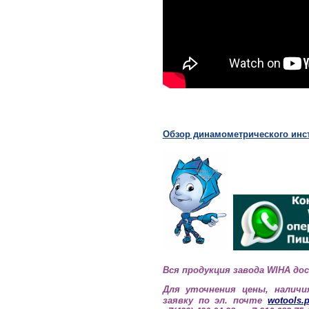
Обзор динамометрического инс
Вся продукция завода
WIHA
дос
Для уточнения цены, наличи
заявку по эл. почте
wotools.