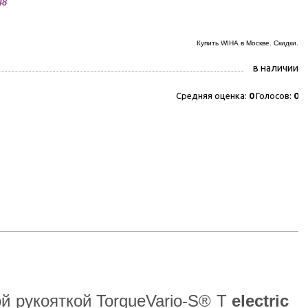
48
Купить WIHA
в Москве. Скидки.
в наличии
Средняя оценка:
0
Голосов:
0
й рукояткой TorqueVario-S®
T
electric