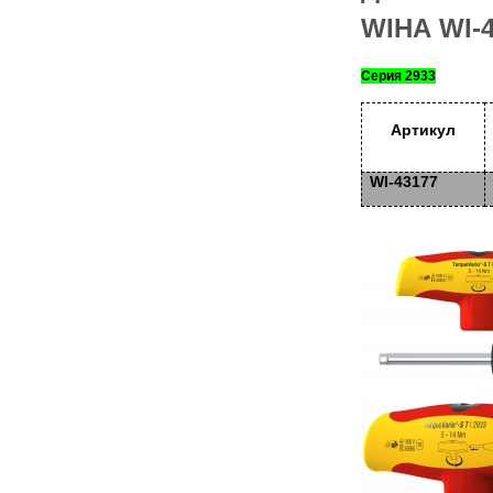
WIHA
WI-
Серия 2933
Артикул
WI-43177