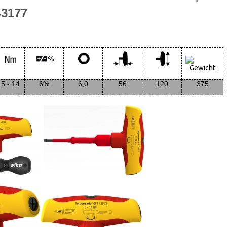
43177
5 - 14
6%
6,0
56
120
375