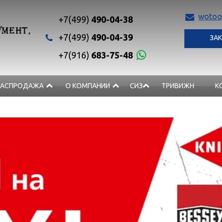
wotoo
+7(499)
490-04-38
МЕНТ,
+7(499)
490-04-39
ЗАК
+7(916)
683-75-48
РАСПРОДАЖА
О КОМПАНИИ
СИЗ
ТРИВИЖН
К