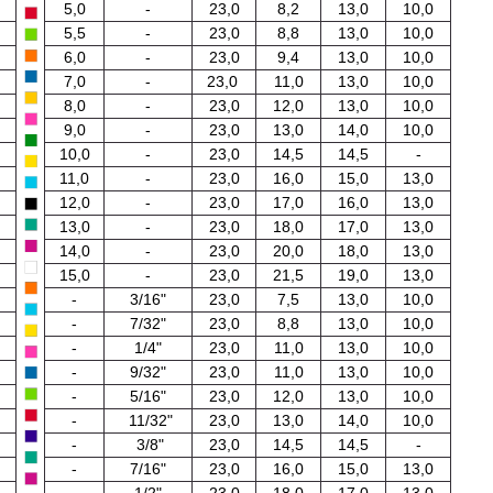
5,0
-
23,0
8,2
13,0
10,0
5,5
-
23,0
8,8
13,0
10,0
6,0
-
23,0
9,4
13,0
10,0
7,0
-
23,0
11,0
13,0
10,0
8,0
-
23,0
12,0
13,0
10,0
9,0
-
23,0
13,0
14,0
10,0
10,0
-
23,0
14,5
14,5
-
11,0
-
23,0
16,0
15,0
13,0
12,0
-
23,0
17,0
16,0
13,0
13,0
-
23,0
18,0
17,0
13,0
14,0
-
23,0
20,0
18,0
13,0
15,0
-
23,0
21,5
19,0
13,0
-
3/16"
23,0
7,5
13,0
10,0
-
7/32"
23,0
8,8
13,0
10,0
-
1/4
"
23,0
11,0
13,0
10,0
-
9/32
"
23,0
11,0
13,0
10,0
-
5/16"
23,0
12,0
13,0
10,0
-
11/32"
23,0
13,0
14,0
10,0
-
3/8"
23,0
14,5
14,5
-
-
7/16"
23,0
16,0
15,0
13,0
-
1/2"
23,0
18,0
17,0
13,0