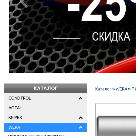

КАТАЛОГ
Каталог
»
WERA
» Т
CONDTROL
AOTAI
KNIPEX
WERA