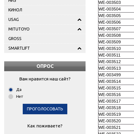
НИЗ
WE-003503
WE-003504
КИНОЛ
WE-003505
USAG
WE-003506
WE-003507
MITUTOYO
WE-003508
GROSS
WE-003509
SMARTLIFT
WE-003510
WE-003511
WE-003512
ОПРОС
WE-003513
WE-003499
Вам нравится наш сайт?
WE-003514
WE-003515
Да
WE-003516
Нет
WE-003517
WE-003518
ПРОГОЛОСОВАТЬ
WE-003519
WE-003520
Как поживаете?
WE-003521
WE-003522