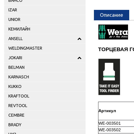
BAHCO
IZAR
Описание
UNIOR
КЕМИЛАЙН
ANSELL
WELDINGMASTER
ТОРЦЕВАЯ Г
JOKARI
BELMAN
KARNASCH
KUKKO
KRAFTOOL
REVTOOL
Артикул
CEMBRE
WE-
003501
BRADY
WE-003502