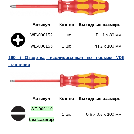
Артикул
Кол-во
Выходные размеры
WE-
006152
1 шт.
PH 1 x 80
мм
WE-
006153
1 шт.
PH 2 x 100
мм
160 i Отвертка, изолированная по нормам VDE,
шлицевая
Артикул
Кол-во
Выходные размеры
WE-006110
1 шт.
0,6 x 3,5 x 100
мм
без Lazertip