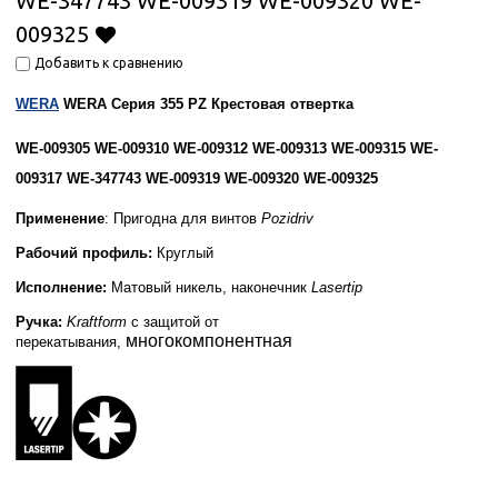
WE-347743 WE-009319 WE-009320 WE-
009325
Добавить к сравнению
WERA
WERA Серия 355 PZ Крестовая отвертка
WE-009305 WE-009310 WE-009312 WE-009313 WE-009315 WE-
009317 WE-347743 WE-009319 WE-009320 WE-009325
Применение
:
Пригодна для винтов
Pozidriv
Рабочий профиль:
Круглый
Исполнение:
Матовый никель, наконечник
Lasertip
Ручка:
Kraftform
с защитой от
многокомпонентная
перекатывания,