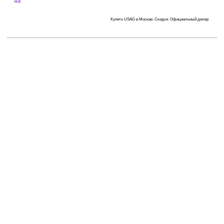
48
Купить USAG в Москве. Скидки. Официальный дилер