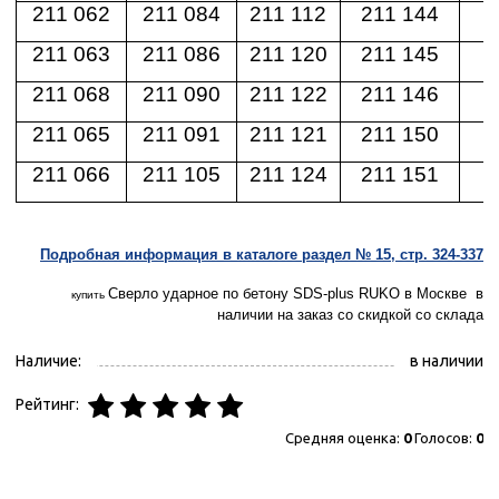
211 062
211 084
211 112
211 144
2
211 063
211 086
211 120
211 145
2
211 068
211 090
211 122
211 146
2
211 065
211 091
211 121
211 150
2
211 066
211 105
211 124
211 151
2
Подробная информация в каталоге раздел № 15, стр. 324-337
Сверло ударное по бетону SDS-plus
RUKO в Москве в
купить
наличии на заказ со скидкой со склада
Наличие:
в наличии
Рейтинг:
Средняя оценка:
0
Голосов:
0