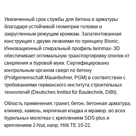
Увеличенный срок службы для бетона и арматуры
благодаря устойчивой геометрии голов
ки и
закругленным режущим кромкам. Запатентованная
конструкция с двумя лезвиями по
принципу Bionic.
Инновационный спиральный профиль twinmax- 3D
обеспечивает оптималь
ную транспортировку опилок от
сверления и буровой муки. Сертифицировано
контрольным
органом сверл по бетону
(Prüfgemeinschaft Mauerbohrer, PGM) в соответствии с
требования
ми германского института строительных
технологий (Deutsches Institut für Bautechnik, DiBt).
Область применения: гранит, бетон, бетонная арматура,
клинкер, камень, кирпичная кладка
и мрамор. во всех
бурильных молотках с креплением SDS-plus и
креплением 2-Nut, напр. Hilti T
E 10-22.