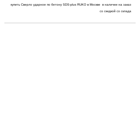
купить
Сверло ударное по бетону SDS-plus
RUKO в Москве в наличии на заказ
со скидкой со склада