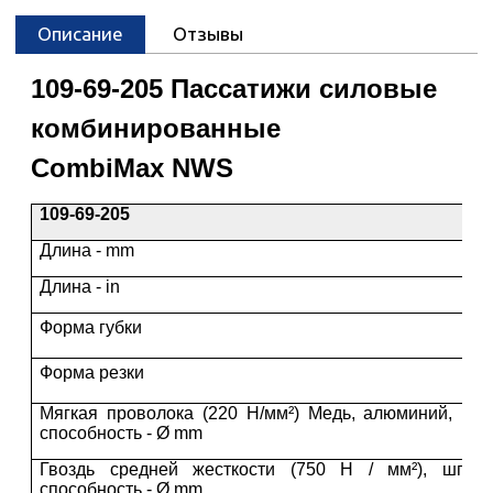
Описание
Отзывы
109-69-205
Пассатижи силовые
комбинированные
CombiMax
NWS
109-69-205
Длина - mm
Длина - in
Форма губки
Форма резки
Мягкая проволока (220 Н/мм²) Медь, алюминий, пла
способность - Ø mm
Гвоздь средней жесткости (750 Н / мм²), шпил
способность - Ø mm