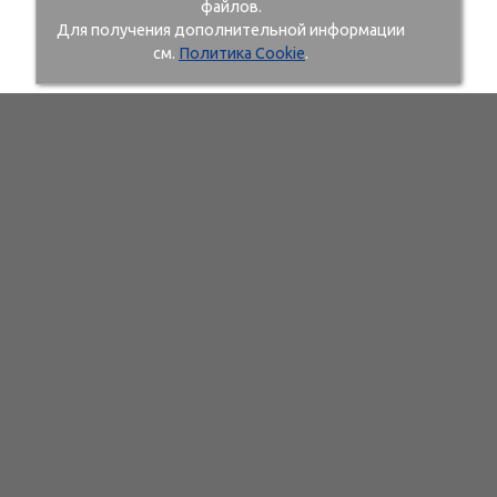
файлов.
Для получения дополнительной информации
см.
Политика Cookie
.
107497 г. Москва, ул. Иркутская, д. 11, корп. 1, офис №