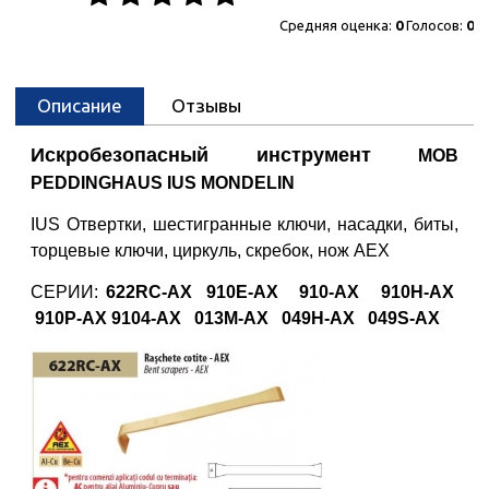
Средняя оценка:
0
Голосов:
0
Описание
Отзывы
Искробезопасный инструмент
MOB
PEDDINGHAUS IUS MONDELIN
IUS Отвертки, шестигранные ключи, насадки, биты,
торцевые ключи, циркуль, скребок, нож AEX
СЕРИИ:
622RC-AX
910E-AX
910-AX
910H-AX
910P-AX
9104-AX
013M-AX
049H-AX
049S-AX