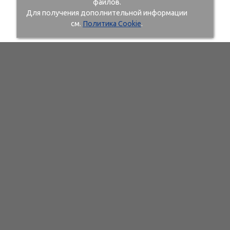
файлов.
Для получения дополнительной информации
см.
Политика Cookie
.
107497 г. Москва, ул. Иркутская, д. 11, корп. 1, офис №