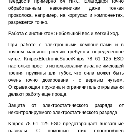
твердости примерно 64
HRC
. Благодаря точно
обработанным наконечникам даже тонкая
проволока, например, на корпусах и компонентах,
разрежется точно.
Работа с инстинктом: небольшой вес и лёгкий ход.
При работе с электронными компонентами и в
точном машиностроении требуется определенное
чутье.
Knipex
Electronic
Super
Knips
78 61 125
ESD
настолько прост в использовании из-за не имеющей
трения пружины для губок, что сила может быть
очень точно дозирована - с верным чутьем.
Открывающая пружина и ограничитель открывания
делают работу еще проще.
Защита от электростатического разряда от
неконтролируемого электростатического разряда
Knipex
78 61 125
ESD
предотвращает внезапные
разряды. С помощью этих плоскогубцев