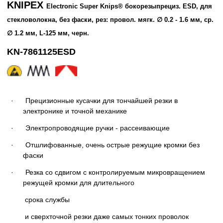
KNIPEX
Electronic Super Knips®
бокорезы
прециз
.
ESD, для
стекловолокна, без фаски, рез: провол. мягк.
∅
0.2 - 1.6 мм, ср.
∅
1.2 мм, L-125 мм, черн.
KN-7861125ESD
· Прецизионные кусачки для тончайшей резки в
электронике и точной механике
· Электропроводящие ручки - рассеивающие
· Отшлифованные, очень острые режущие кромки без
фаски
· Резка со сдвигом с контролируемым микровращением
режущей кромки для длительного
срока службы
и сверхточной резки даже самых тонких проволок