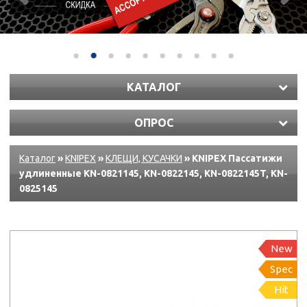
КАТАЛОГ
ОПРОС
Каталог
»
KNIPEX
»
КЛЕЩИ, КУСАЧКИ
» KNIPEX Пассатижи
удлиненные KN-0821145, KN-0822145, KN-0822145T, KN-
0825145
New
Spec
Hit