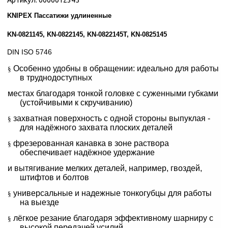
Артикул:
0000012345
KNIPEX Пассатижи удлиненные
KN-0821145, KN-0822145, KN-0822145T, KN-0825145
DIN ISO 5746
Особенно удобны в обращении: идеально для работы
§
в труднодоступных
местах благодаря тонкой головке
с суженными губками
(устойчивыми к скручиванию)
захватная поверхность с одной стороны выпуклая -
§
для надёжного захвата плоских деталей
фрезерованная канавка в зоне раствора
§
обеспечивает надёжное удержание
и вытягивание мелких деталей,
например,
гвоздей,
штифтов и болтов
универсальные и надежные тонкогубцы для работы
§
на выезде
лёгкое резание благодаря эффективному шарниру с
§
высокой передачей усилий