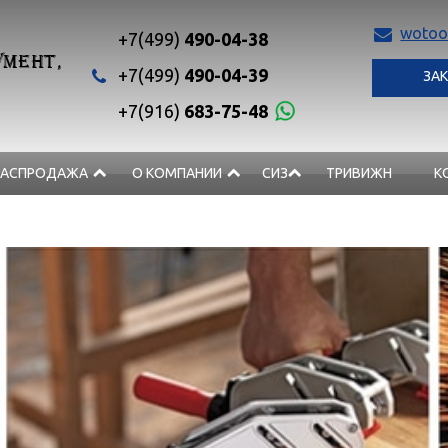
wotoo
+7(499)
490-04-38
МЕНТ,
+7(499)
490-04-39
ЗАК
+7(916)
683-75-48
РАСПРОДАЖА
О КОМПАНИИ
СИЗ
ТРИВИЖН
К