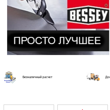

Безналичный расчет
Дос