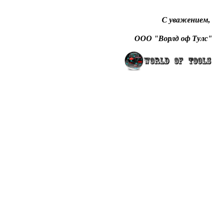
С уважением,
ООО "Ворлд оф Тулс"