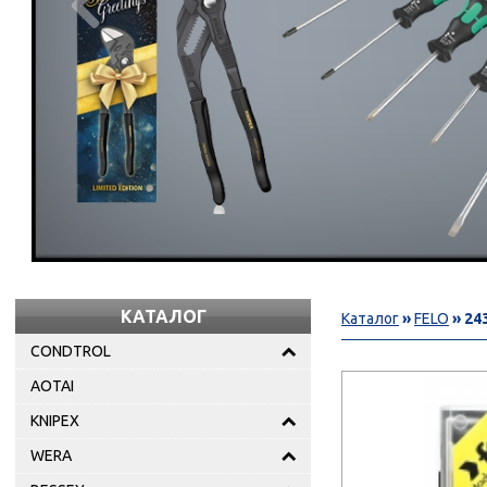

КАТАЛОГ
Каталог
»
FELO
» 243
CONDTROL
AOTAI
KNIPEX
WERA