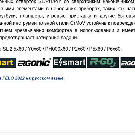
онных отверток SL/PH/P/Y со сверхтонким наконечником
жными элементами в небольших приборах, таких как ча
оутбуки, планшеты, игровые приставки и другие бытов
нной инструментальной стали CrMoV устойчив к поврежден
тием чрезвычайно комфортна в использовании и имеет
 предотвращает натирание ладони.
:
SL 2,5x60 / Y0x60 / PH000x60 / P2x60 / P5x60 / P6x60.
 FELO 2022 на русском языке