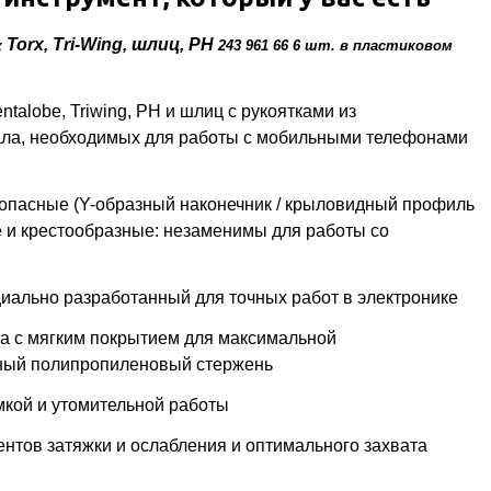
Torx, Tri-Wing, шлиц, PH
к
243 961 66 6 шт. в пластиковом
talobe, Triwing, PH и шлиц с рукоятками из
ала, необходимых для работы с мобильными телефонами
опасные (Y-образный наконечник / крыловидный профиль
е и крестообразные: незаменимы для работы со
циально разработанный для точных работ в электронике
а с мягким покрытием для максимальной
чный полипропиленовый стержень
мкой и утомительной работы
нтов затяжки и ослабления и оптимального захвата