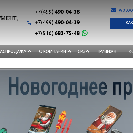
wotoo
+7(499)
490-04-38
МЕНТ,
+7(499)
490-04-39
ЗАК
+7(916)
683-75-48
РАСПРОДАЖА
О КОМПАНИИ
СИЗ
ТРИВИЖН
К