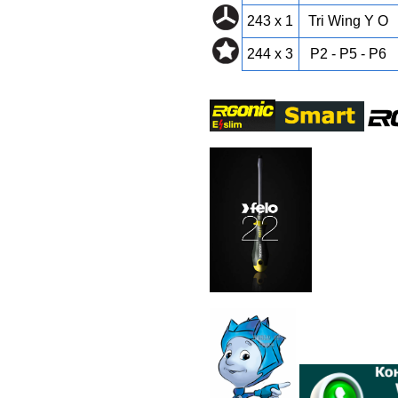
243 x 1
Tri Wing Y O
244 x 3
P2 - P5 - P6