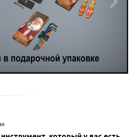

166
инструмент, который у вас есть