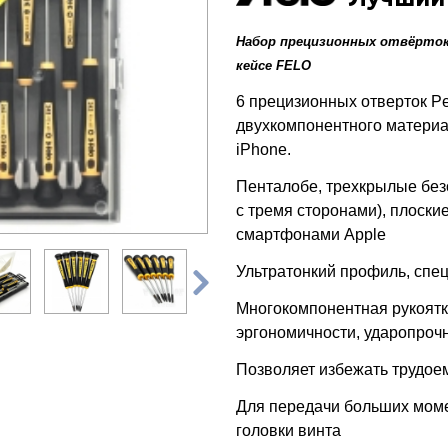
Набор прецизионных отвёрто
кейсе FELO
6 прецизионных отверток Pen
двухкомпонентного матери
iPhone.
Пенталобе, трехкрылые без
с тремя сторонами), плоски
смартфонами Apple

Ультратонкий профиль, спе
Многокомпонентная рукоятк
эргономичности, ударопро
Позволяет избежать трудое
Для передачи больших моме
головки винта