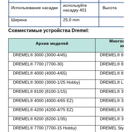
используйте
Использование насадки
Высота
насадку 401
Ширина
25,0 mm
Совместимые устройства Dremel
:
Многофун
Архив моделей
инст
DREMEL® 3000 (3000-4/45)
DREMEL® 8220 (
DREMEL® 7700 (7700-30)
DREMEL® 8220 (
DREMEL® 4000 (4000-4/65)
DREMEL® 8220 (
DREMEL® 3000 (3000-1/25 Hobby)
DREMEL® Lite (7
DREMEL® 8100 (8100-1/15)
DREMEL® 3000 (
DREMEL® 4000 (4000-4/65 EZ)
DREMEL® 3000 (
DREMEL® 4200 (4200-4/75 EZ)
DREMEL® 3000 (
DREMEL® 8200 (8200-1/35)
DREMEL® 3000 (
DREMEL® 7700 (7700-15 Hobby)
DREMEL Stylo+ (