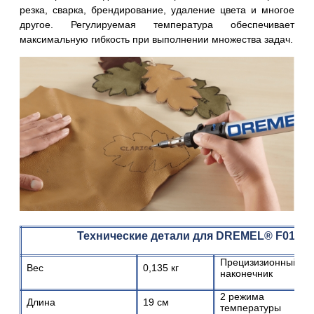
резка, сварка, брендирование, удаление цвета и многое
другое. Регулируемая температура обеспечивает
максимальную гибкость при выполнении множества задач.
Технические детали для DREMEL®
F0132
Прецизизионный
Вес
0,135 кг
наконечник
2 режима
Длина
19 см
температуры