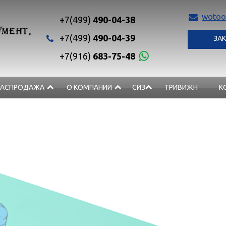
wotoo
+7(499)
490-04-38
МЕНТ,
+7(499)
490-04-39
ЗАК
+7(916)
683-75-48
РАСПРОДАЖА
О КОМПАНИИ
СИЗ
ТРИВИЖН
К