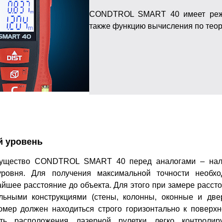
CONDTROL SMART 40 имеет режим
также функцию вычисления по тео
 уровень
мущество CONDTROL SMART 40 перед аналогами – нал
уровня. Для получения максимальной точности необхо
айшее расстояние до объекта. Для этого при замере расст
льными конструкциями (стены, колонны, оконные и дв
мер должен находиться строго горизонтально к поверхн
сть расположения лазерной рулетки легко контролиру