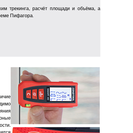
 трекинга, расчёт площади и объёма, а
реме Пифагора
.
ичие
димо
ояния
ерные
ости.
ется