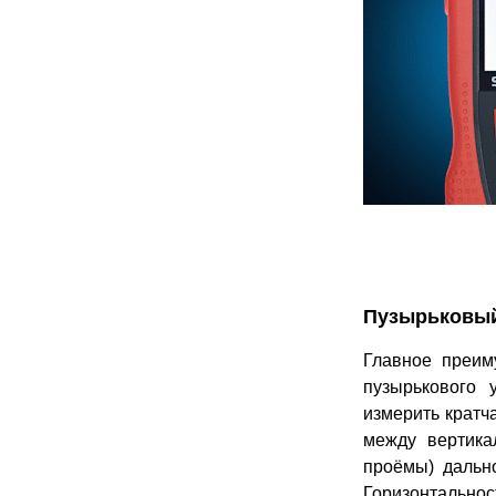
Пузырьковый
Главное преи
пузырькового 
измерить кратч
между вертика
проёмы) дально
Горизонтально