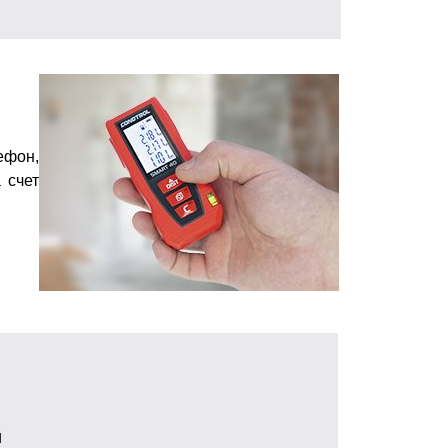
фон,
 счет
й