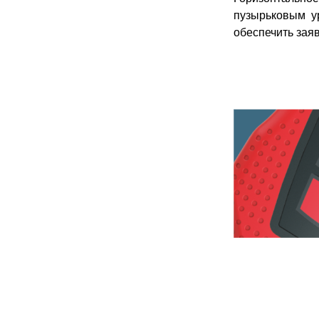
пузырьковым ур
обеспечить зая