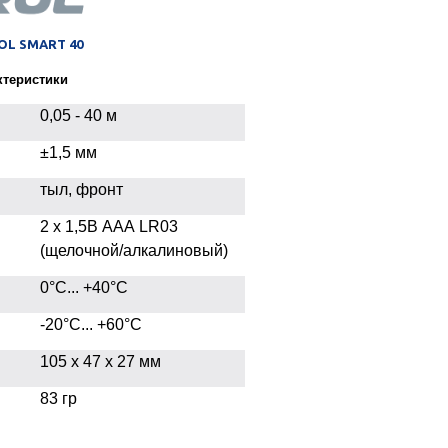
OL SMART 40
ктеристики
0,05 - 40 м
±1,5 мм
тыл, фронт
2 x 1,5В ААА LR03
(щелочной/алкалиновый)
0°С... +40°С
-20°C... +60°C
105 х 47 х 27 мм
83 гр