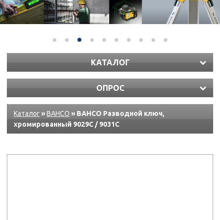
КАТАЛОГ
ОПРОС
Каталог
»
BAHCO
» BAHCO Разводной ключ,
хромированный 9029C / 9031C